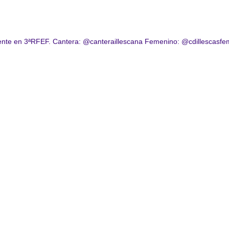
nte en 3ªRFEF.
Cantera: @canteraillescana
Femenino: @cdillescasfe