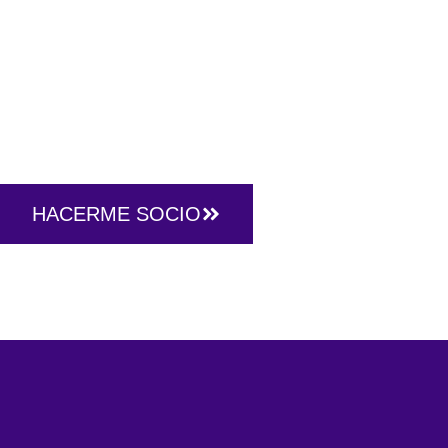
Desde 1946, el Club Deportivo Illescas representa l
comunidad unida por el fútbol. Con raíces populares
afición incondicional, seguimos creciendo como refe
Sagra.
HACERME SOCIO