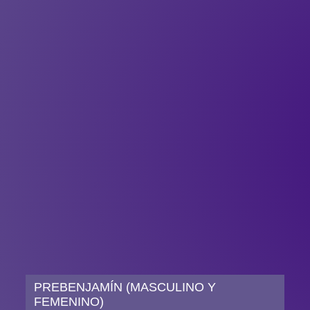
PREBENJAMÍN (MASCULINO Y
FEMENINO)